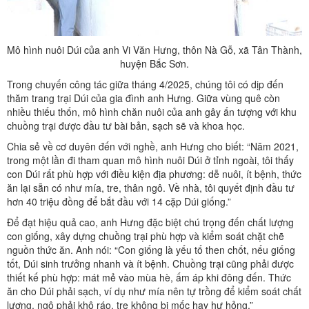
Mô hình nuôi Dúi của anh Vi Văn Hưng, thôn Nà Gỗ, xã Tân Thành,
huyện Bắc Sơn.
Trong chuyến công tác giữa tháng 4/2025, chúng tôi có dịp đến
thăm trang trại Dúi của gia đình anh Hưng. Giữa vùng quê còn
nhiều thiếu thốn, mô hình chăn nuôi của anh gây ấn tượng với khu
chuồng trại được đầu tư bài bản, sạch sẽ và khoa học.
Chia sẻ về cơ duyên đến với nghề, anh Hưng cho biết: “Năm 2021,
trong một lần đi tham quan mô hình nuôi Dúi ở tỉnh ngoài, tôi thấy
con Dúi rất phù hợp với điều kiện địa phương: dễ nuôi, ít bệnh, thức
ăn lại sẵn có như mía, tre, thân ngô. Về nhà, tôi quyết định đầu tư
hơn 40 triệu đồng để bắt đầu với 14 cặp Dúi giống.”
Để đạt hiệu quả cao, anh Hưng đặc biệt chú trọng đến chất lượng
con giống, xây dựng chuồng trại phù hợp và kiểm soát chặt chẽ
nguồn thức ăn. Anh nói: “Con giống là yếu tố then chốt, nếu giống
tốt, Dúi sinh trưởng nhanh và ít bệnh. Chuồng trại cũng phải được
thiết kế phù hợp: mát mẻ vào mùa hè, ấm áp khi đông đến. Thức
ăn cho Dúi phải sạch, ví dụ như mía nên tự trồng để kiểm soát chất
lượng, ngô phải khô ráo, tre không bị mốc hay hư hỏng.”