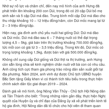
Nhờ sự nỗ lực và chăm chỉ, đến nay mô hình của anh Hưng đã
phát triển lên khoảng 200 con Dúi, trong đó có 20 cặp Dúi bố mẹ
sinh sản và 5 cặp Dúi má đào. Trung bình mỗi cặp Dúi má đào cho
thu nhập khoảng 10 – 12 triệu đồng/năm, còn Dúi mốc mang lại từ
2 – 3 triệu đồng/cặp.
Hiện nay, gia đình anh chủ yếu nuôi hai giống Dúi: Dúi má đào
và Dúi mốc. Dúi má đào sau 6 – 7 tháng nuôi có thể đạt trọng
lượng 4,5 – 5kg, giá bán trên thị trường khoảng 700.000 đồng/kg,
tức mỗi con có giá từ 3 – 3,5 triệu đồng. Trong khi đó, Dúi mốc có
trọng lượng khoảng 1,5kg, được bán với giá 500.000 đồng/kg.
Không chỉ cung cấp Dúi giống và Dúi thịt ra thị trường, anh Hưng
còn sẵn lòng chia sẻ kinh nghiệm chăn nuôi với bà con có nhu cầu.
Anh cũng tích cực tham gia phong trào nông dân sản xuất giỏi tại
địa phương. Năm 2024, anh vinh dự được Chủ tịch UBND huyện
Bắc Sơn tặng Giấy khen vì có thành tích tiêu biểu trong thực hiện
chính sách dân tộc giai đoạn 2019 – 2024.
Đánh giá về mô hình, ông Nông Văn Thủy - Chủ tịch Hội Nông dân
xã Tân Thành cho biết: “Trong những năm gần đây, thực hiện Nghị
quyết của Huyện ủy và chỉ đạo của Đảng ủy xã về phát triển kinh tế
hộ gia đình, Hội Nông dân đã tổ chức cho hội viên đi tham quan