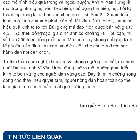
các mô hình hiệu quả trong và ngoài huyện. Anh Vi Văn Hưng là
một trong những hội viên tiêu biểu, chủ động tìm hiểu, học hỏi kỹ
thuật, áp dụng khoa học vào chăn nuôi Dúi. Sau 2 – 3 năm triển
khai, mô hình của anh phát triển rất tốt, đàn Dúi ít bệnh, mang lại
hiệu quả kinh tế rõ rệt. Dúi giống má đào hiện được bán với giá từ
4,5 – 5,5 triệu đồng/cặp, gia đình anh có khoảng 40 – 50 cặp, thu
về trên 200 triệu đồng mỗi năm. Mô hình này không chỉ giúp kinh
tế gia đình ổn định, mà còn tạo điều kiện cho con em được học
hành đến nơi đến chốn.”
Từ tinh thần dám nghĩ, dám làm và không ngừng học hỏi, mô hình
nuôi Dúi của anh Vi Văn Hưng đang mở ra một hướng phát triển
kinh tế bền vững cho người dân vùng cao. Đây là minh chứng sống
động cho thấy: nếu quyết tâm, người nông dân hoàn toàn có thể
làm giàu trên chính mảnh đất quê hương mình.
Tác giả:
Phạm Hà - Triệu Hà
TIN TỨC LIÊN QUAN