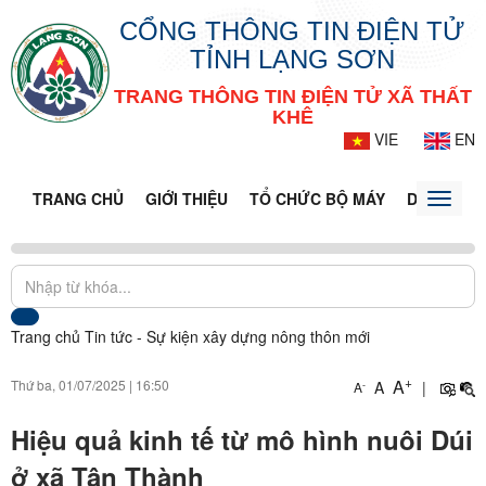
CỔNG THÔNG TIN ĐIỆN TỬ
TỈNH LẠNG SƠN
TRANG THÔNG TIN ĐIỆN TỬ XÃ THẤT
KHÊ
VIE
EN
TRANG CHỦ
GIỚI THIỆU
TỔ CHỨC BỘ MÁY
DOANH NG
Toggle
naviga
Trang chủ
Tin tức - Sự kiện
xây dựng nông thôn mới
+
A
Thứ ba, 01/07/2025
|
16:50
A
|
-
A
Hiệu quả kinh tế từ mô hình nuôi Dúi
ở xã Tân Thành