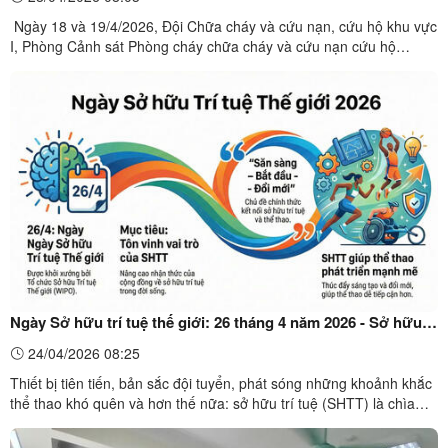
trên địa bàn xã Thất Khê và các xã lân cận
Ngày 18 và 19/4/2026, Đội Chữa cháy và cứu nạn, cứu hộ khu vực
I, Phòng Cảnh sát Phòng cháy chữa cháy và cứu nạn cứu hộ
(PCCC và CNCH), Công an tỉnh Lạng Sơn đã phối hợp với các cơ
sở trên địa bàn xã Thất Khê và các xã lân cận tổ chức huấn luyện,
kiểm tra nghiệp vụ PCCC và CNCH cho 259 học viên là ...
Ngày Sở hữu trí tuệ thế giới: 26 tháng 4 năm 2026 - Sở hữu
trí tuệ và Thể thao: Sẵn sàng – Bắt đầu – Đổi mới
24/04/2026 08:25
Thiết bị tiên tiến, bản sắc đội tuyển, phát sóng những khoảnh khắc
thể thao khó quên và hơn thế nữa: sở hữu trí tuệ (SHTT) là chìa
khóa để bảo vệ và quảng bá những sáng chế, kiểu dáng, thương
hiệu và các câu chuyện dẫn dắt thế giới thể thao, truyền cảm hứng