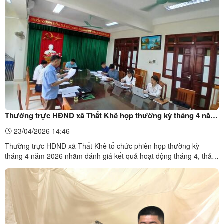
cho các vận động viên và kết nối người ...
Thường trực HĐND xã Thất Khê họp thường kỳ tháng 4 năm
2026
23/04/2026 14:46
Thường trực HĐND xã Thất Khê tổ chức phiên họp thường kỳ
tháng 4 năm 2026 nhằm đánh giá kết quả hoạt động tháng 4, thảo
luận các nội dung chuẩn bị cho tháng 5 và triển khai các nhiệm vụ
trọng tâm theo chương trình công tác.Nội dung:Chiều ngày
20/4/2026, tại trụ sở HĐND và UBND xã, Thường trực HĐND ...