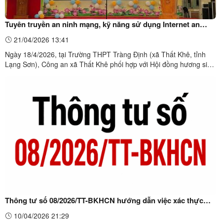
Tuyên truyền an ninh mạng, kỹ năng sử dụng Internet an
toàn cho học sinh THPT Tràng Định
21/04/2026 13:41
Ngày 18/4/2026, tại Trường THPT Tràng Định (xã Thất Khê, tỉnh
Lạng Sơn), Công an xã Thất Khê phối hợp với Hội đồng hương sinh
viên Lạng Sơn tại Hà Nội và nhà trường tổ chức tuyên truyền pháp
luật về an ninh mạng, sử dụng Internet an toàn trong khuôn khổ
chương trình tình nguyện “Khi tôi 18” năm ...
Thông tư số 08/2026/TT-BKHCN hướng dẫn việc xác thực
thông tin thuê bao di động mặt đất. Thông tư có hiệu lực thi
10/04/2026 21:29