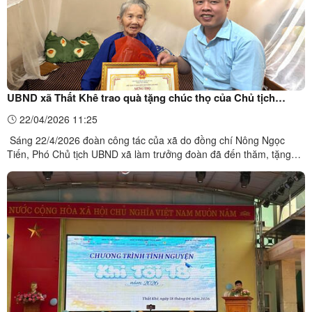
UBND xã Thất Khê trao quà tặng chúc thọ của Chủ tịch
UBND tỉnh cho các cụ tròn 90 tuổi trên địa bàn
22/04/2026 11:25
Sáng 22/4/2026 đoàn công tác của xã do đồng chí Nông Ngọc
Tiến, Phó Chủ tịch UBND xã làm trưởng đoàn đã đến thăm, tặng
quà và chúc thọ các cụ tròn 90 tuổi trên địa bàn các thôn Pò Bó,
Phiêng Luông. Tại các gia đình đến thăm, đồng chí Phó Chủ tịch
UBND xã trao quà tặng của Chủ tịch UBND tỉnh cho ...