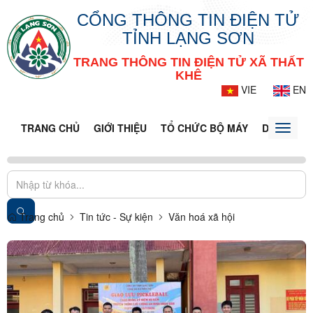
CỔNG THÔNG TIN ĐIỆN TỬ
TỈNH LẠNG SƠN
TRANG THÔNG TIN ĐIỆN TỬ XÃ THẤT
KHÊ
VIE
EN
TRANG CHỦ
GIỚI THIỆU
TỔ CHỨC BỘ MÁY
DOANH NG
Toggle
naviga
Trang chủ
Tin tức - Sự kiện
Văn hoá xã hội