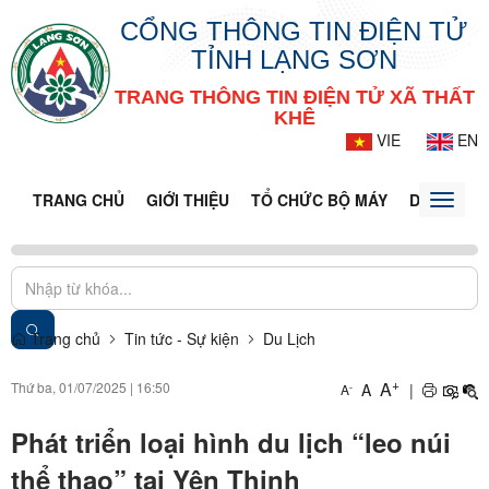
CỔNG THÔNG TIN ĐIỆN TỬ
TỈNH LẠNG SƠN
TRANG THÔNG TIN ĐIỆN TỬ XÃ THẤT
KHÊ
VIE
EN
TRANG CHỦ
GIỚI THIỆU
TỔ CHỨC BỘ MÁY
DOANH NG
Toggle
naviga
Trang chủ
Tin tức - Sự kiện
Du Lịch
+
A
Thứ ba, 01/07/2025
|
16:50
A
|
-
A
Phát triển loại hình du lịch “leo núi
thể thao” tại Yên Thịnh