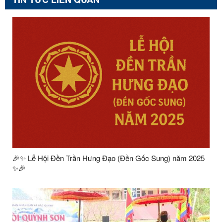
🎉✨ Lễ Hội Đền Trần Hưng Đạo (Đền Gốc Sung) năm 2025
✨🎉