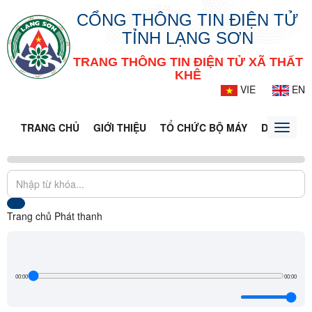
CỔNG THÔNG TIN ĐIỆN TỬ
TỈNH LẠNG SƠN
TRANG THÔNG TIN ĐIỆN TỬ XÃ THẤT
KHÊ
VIE
EN
TRANG CHỦ
GIỚI THIỆU
TỔ CHỨC BỘ MÁY
DOANH NG
Toggle
naviga
Trang chủ
Phát thanh
00:00
00:00