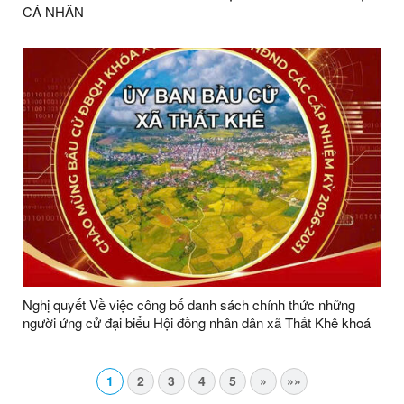
CÁ NHÂN
Nghị quyết Về việc công bố danh sách chính thức những
người ứng cử đại biểu Hội đồng nhân dân xã Thất Khê khoá
II, nhiệm kỳ 2026 - 2031 theo từng đơn vị bầu cử
1
2
3
4
5
»
»»