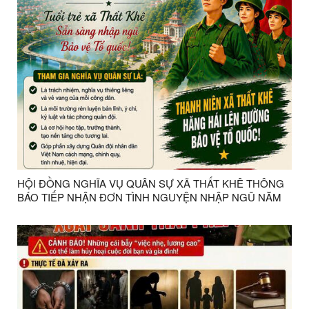
HỘI ĐỒNG NGHĨA VỤ QUÂN SỰ XÃ THẤT KHÊ THÔNG
BÁO TIẾP NHẬN ĐƠN TÌNH NGUYỆN NHẬP NGŨ NĂM
2027