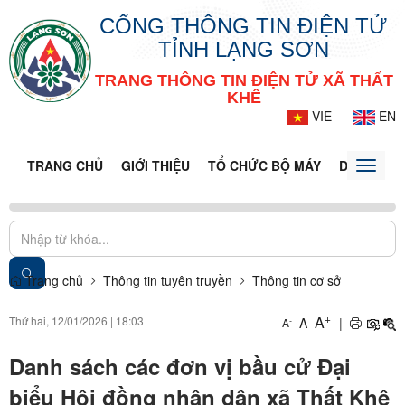
CỔNG THÔNG TIN ĐIỆN TỬ
TỈNH LẠNG SƠN
TRANG THÔNG TIN ĐIỆN TỬ XÃ THẤT
KHÊ
VIE
EN
TRANG CHỦ
GIỚI THIỆU
TỔ CHỨC BỘ MÁY
DOANH NG
Toggle
naviga
Trang chủ
Thông tin tuyên truyền
Thông tin cơ sở
+
A
Thứ hai, 12/01/2026
|
18:03
A
|
-
A
Danh sách các đơn vị bầu cử Đại
biểu Hội đồng nhân dân xã Thất Khê